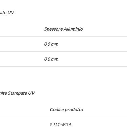
pate UV
Spessore Alluminio
0,5 mm
0,8 mm
amite Stampate UV
Codice prodotto
PP105R1B