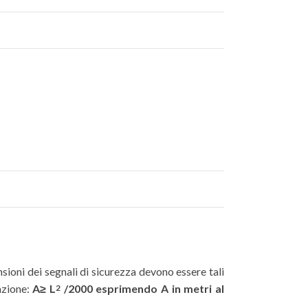
sioni dei segnali di sicurezza devono essere tali
azione:
A≥ L
/2000 esprimendo A in metri al
2