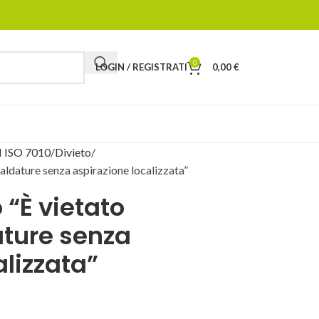
0
LOGIN / REGISTRATI
0,00
€
 ISO 7010
Divieto
saldature senza aspirazione localizzata”
 “È vietato
ature senza
alizzata”