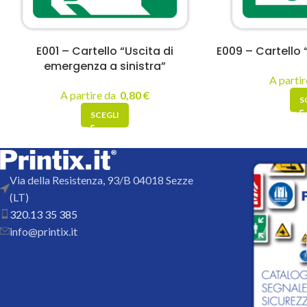
E001 – Cartello “Uscita di
E009 – Cartello
emergenza a sinistra”
A parti
A partire da
0,80
€
S
SCEGLI
Via della Resistenza, 93/B 04018 Sezze
(LT)
320.13 35 385
info@printix.it