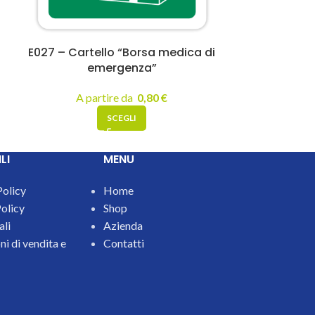
E027 – Cartello “Borsa medica di
FF101 – 
emergenza”
an
A partire da
0,80
€
A pa
SCEGLI
LI
MENU
Policy
Home
olicy
Shop
ali
Azienda
i di vendita e
Contatti