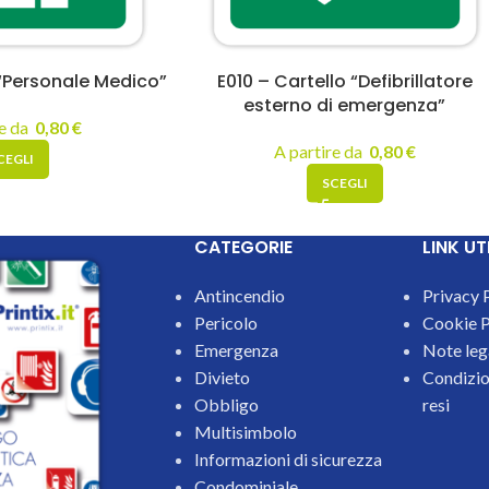
 “Personale Medico”
E010 – Cartello “Defibrillatore
esterno di emergenza”
re da
0,80
€
A partire da
0,80
€
CEGLI
SCEGLI
CATEGORIE
LINK UTI
Antincendio
Privacy 
Pericolo
Cookie P
Emergenza
Note leg
Divieto
Condizion
Obbligo
resi
Multisimbolo
Informazioni di sicurezza
Condominiale