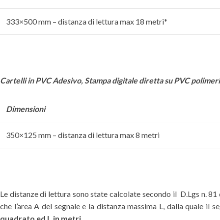
333×500 mm – distanza di lettura max 18 metri*
Cartelli in PVC Adesivo,
Stampa digitale diretta su PVC polimer
Dimensioni
350×125 mm – distanza di lettura max 8 metri
Le distanze di lettura sono state calcolate secondo il D.Lgs n. 81
che l’area A del segnale e la distanza massima L, dalla quale il 
quadrato ed L in metri.