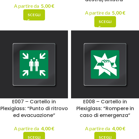
A partire da
5,00
€
A partire da
5,00
€
SCEGLI
SCEGLI
E007 – Cartello in
E008 – Cartello in
Plexiglass: “Punto di ritrovo
Plexiglass: “Rompere in
ed evacuazione”
caso di emergenza”
A partire da
4,00
€
A partire da
4,00
€
SCEGLI
SCEGLI