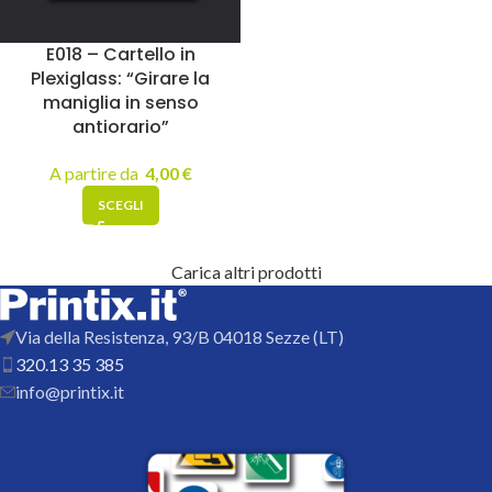
E018 – Cartello in
Plexiglass: “Girare la
maniglia in senso
antiorario”
A partire da
4,00
€
SCEGLI
Carica altri prodotti
Via della Resistenza, 93/B 04018 Sezze (LT)
320.13 35 385
info@printix.it