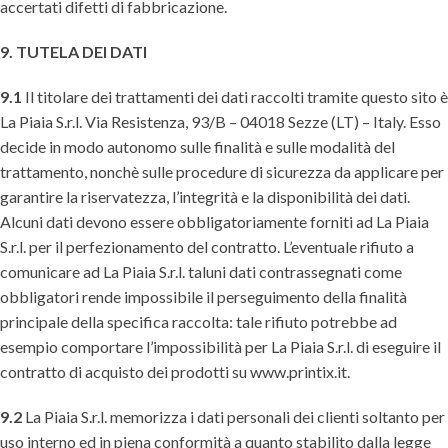
accertati difetti di fabbricazione.
9. TUTELA DEI DATI
9.1
Il titolare dei trattamenti dei dati raccolti tramite questo sito è
La Piaia S.r.l. Via Resistenza, 93/B – 04018 Sezze (LT) – Italy. Esso
decide in modo autonomo sulle finalità e sulle modalità del
trattamento, nonchè sulle procedure di sicurezza da applicare per
garantire la riservatezza, l’integrità e la disponibilità dei dati.
Alcuni dati devono essere obbligatoriamente forniti ad La Piaia
S.r.l. per il perfezionamento del contratto. L’eventuale rifiuto a
comunicare ad La Piaia S.r.l. taluni dati contrassegnati come
obbligatori rende impossibile il perseguimento della finalità
principale della specifica raccolta: tale rifiuto potrebbe ad
esempio comportare l’impossibilità per La Piaia S.r.l. di eseguire il
contratto di acquisto dei prodotti su www.printix.it.
9.2
La Piaia S.r.l. memorizza i dati personali dei clienti soltanto per
uso interno ed in piena conformità a quanto stabilito dalla legge