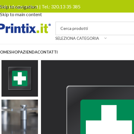
ail:
info@printix.it
| Tel.:
320.13 35 385
Skip to navigation
Skip to main content
SELEZIONA CATEGORIA
OME
SHOP
AZIENDA
CONTATTI