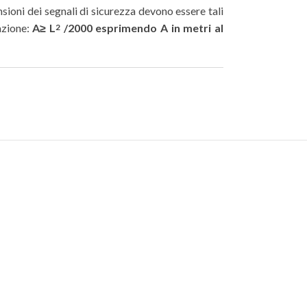
sioni dei segnali di sicurezza devono essere tali
azione:
A≥ L
/2000 esprimendo A in metri al
2