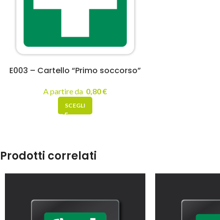
E003 – Cartello “Primo soccorso”
A partire da
0,80
€
SCEGLI
Prodotti correlati