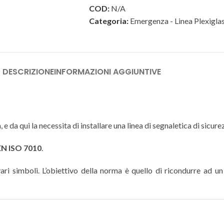
COD:
N/A
Categoria:
Emergenza - Linea Plexigla
DESCRIZIONE
INFORMAZIONI AGGIUNTIVE
 e da qui la necessita di installare una linea di segnaletica di sicu
EN ISO 7010
.
ri simboli. L’obiettivo della norma è quello di ricondurre ad un c