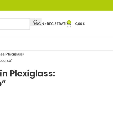
0
LOGIN / REGISTRATI
0,00
€
ea Plexiglass
occorso”
in Plexiglass:
o”