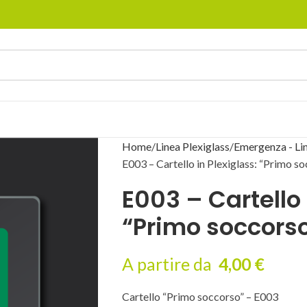
Home
Linea Plexiglass
Emergenza - Lin
E003 – Cartello in Plexiglass: “Primo s
E003 – Cartello 
“Primo soccors
A partire da
4,00
€
Cartello “Primo soccorso” – E003