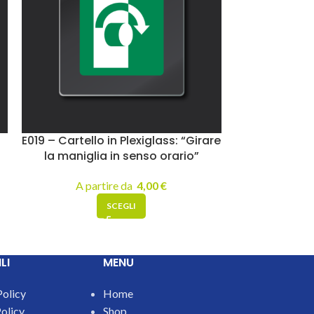
E019 – Cartello in Plexiglass: “Girare
E022 – Cartell
la maniglia in senso orario”
con apertur
A partire da
4,00
€
A pa
SCEGLI
LI
MENU
Policy
Home
olicy
Shop