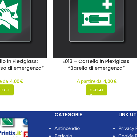
lo in Plexiglass:
E013 – Cartello in Plexiglass:
aso di emergenza”
“Barella di emergenza”
re da
4,00
€
A partire da
4,00
€
CEGLI
SCEGLI
CATEGORIE
LINK UTI
Antincendio
Privacy 
Pericolo
Cookie P