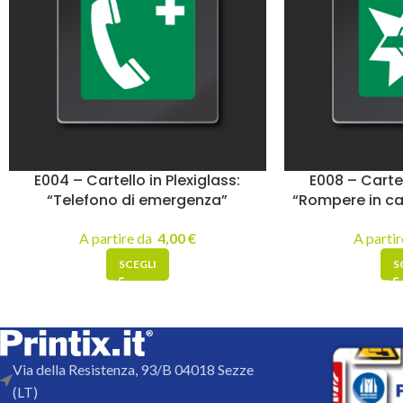
E004 – Cartello in Plexiglass:
E008 – Cartel
“Telefono di emergenza”
“Rompere in c
A partire da
4,00
€
A parti
SCEGLI
S
Via della Resistenza, 93/B 04018 Sezze
(LT)