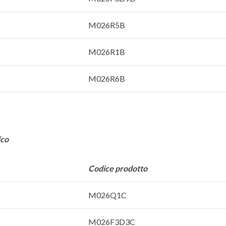
M026R5B
M026R1B
M026R6B
ico
Codice prodotto
M026Q1C
M026F3D3C