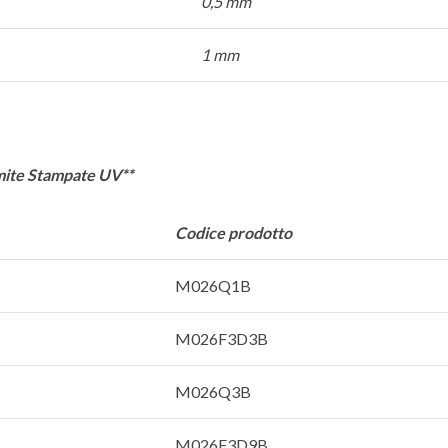
0,5 mm
1 mm
amite Stampate UV**
Codice prodotto
M026Q1B
M026F3D3B
M026Q3B
M026F3D9B