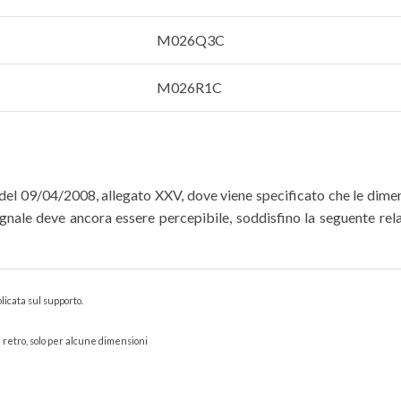
M026Q3C
M026R1C
 del 09/04/2008, allegato XXV, dove viene specificato che le dimen
segnale deve ancora essere percepibile, soddisfino la seguente rel
icata sul supporto.
ul retro, solo per alcune dimensioni