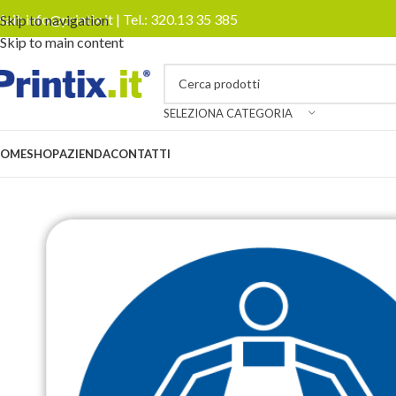
ail:
info@printix.it
| Tel.:
320.13 35 385
Skip to navigation
Skip to main content
SELEZIONA CATEGORIA
OME
SHOP
AZIENDA
CONTATTI