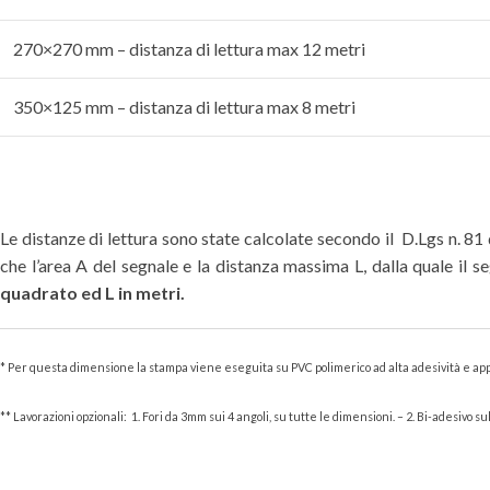
270×270 mm – distanza di lettura max 12 metri
350×125 mm – distanza di lettura max 8 metri
Le distanze di lettura sono state calcolate secondo il D.Lgs n. 81
che l’area A del segnale e la distanza massima L, dalla quale il 
quadrato ed L in metri.
* Per questa dimensione la stampa viene eseguita su PVC polimerico ad alta adesività e appl
** Lavorazioni opzionali: 1. Fori da 3mm sui 4 angoli, su tutte le dimensioni. – 2. Bi-adesivo s