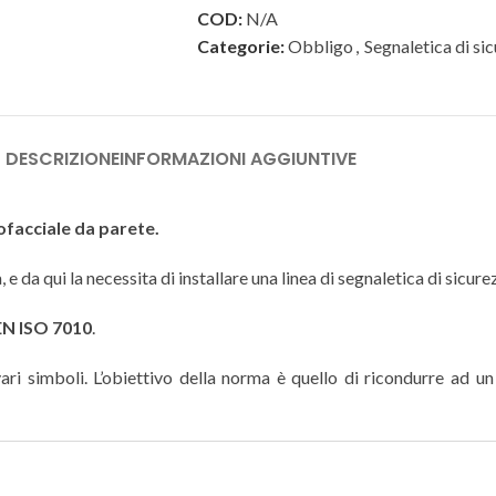
COD:
N/A
Categorie:
Obbligo
,
Segnaletica di si
DESCRIZIONE
INFORMAZIONI AGGIUNTIVE
ofacciale da parete.
 e da qui la necessita di installare una linea di segnaletica di sicu
EN ISO 7010
.
ri simboli. L’obiettivo della norma è quello di ricondurre ad un c