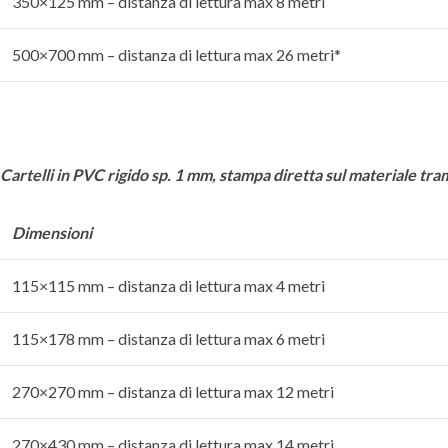
350×125 mm – distanza di lettura max 8 metri
500×700 mm – distanza di lettura max 26 metri*
Cartelli in PVC rigido sp. 1 mm,
stampa diretta sul materiale tr
Dimensioni
115×115 mm – distanza di lettura max 4 metri
115×178 mm – distanza di lettura max 6 metri
270×270 mm – distanza di lettura max 12 metri
270×430 mm – distanza di lettura max 14 metri