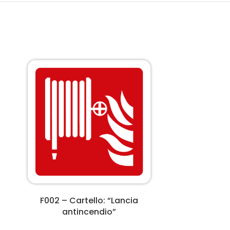
i
F002 – Cartello: “Lancia
F003 – 
antincendio”
an