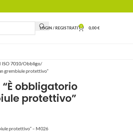
0
LOGIN / REGISTRATI
0,00
€
 ISO 7010
Obbligo
un grembiule protettivo”
 “È obbligatorio
ule protettivo”
biule protettivo” – M026