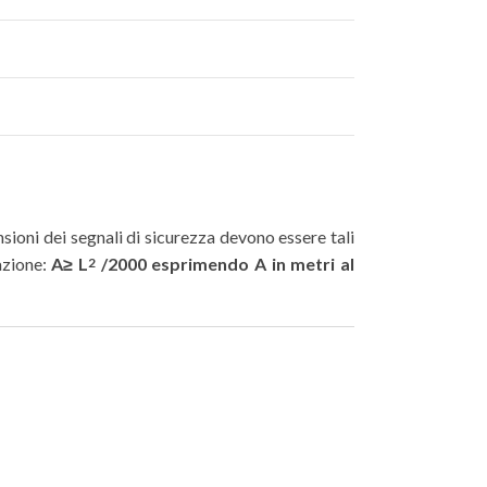
sioni dei segnali di sicurezza devono essere tali
azione:
A≥ L
/2000 esprimendo A in metri al
2