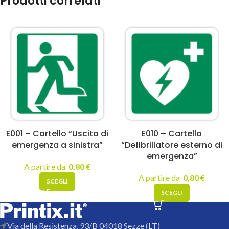
Prodotti correlati
E001 – Cartello “Uscita di
E010 – Cartello
emergenza a sinistra”
“Defibrillatore esterno di
emergenza”
A partire da
0,80
€
A partire da
0,80
€
SCEGLI
SCEGLI
Via della Resistenza, 93/B 04018 Sezze (LT)