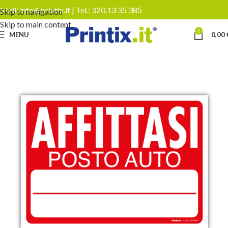
Mail:
info@printix.it
| Tel.:
320.13 35 385
Skip to navigation
Skip to main content
0
MENU
0,00