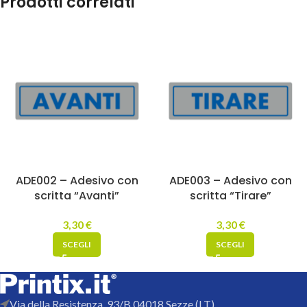
Prodotti correlati
ADE002 – Adesivo con
ADE003 – Adesivo con
scritta “Avanti”
scritta “Tirare”
3,30
€
3,30
€
SCEGLI
SCEGLI
Via della Resistenza, 93/B 04018 Sezze (LT)