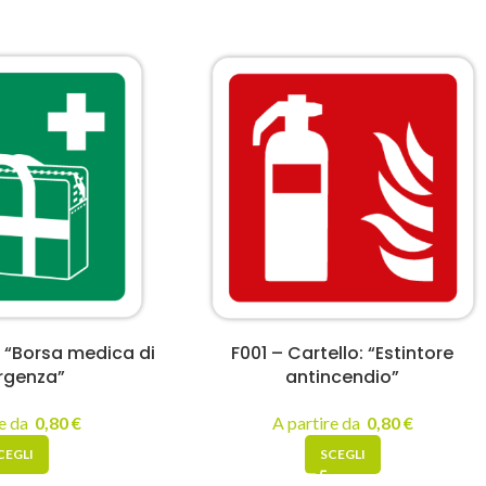
o “Borsa medica di
F001 – Cartello: “Estintore
rgenza”
antincendio”
re da
0,80
€
A partire da
0,80
€
CEGLI
SCEGLI