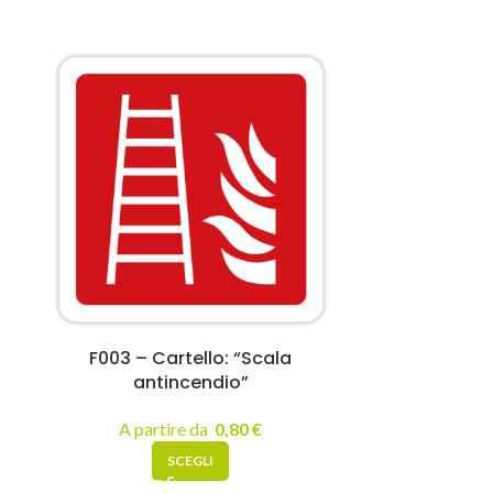
F003 – Cartello: “Scala
INF001 – Car
antincendio”
A pa
A partire da
0,80
€
SCEGLI