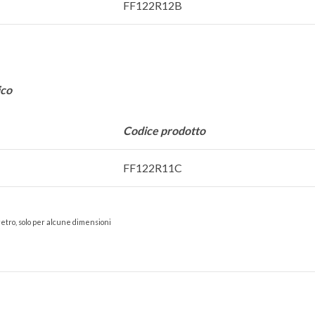
FF122R12B
ico
Codice prodotto
FF122R11C
l retro, solo per alcune dimensioni