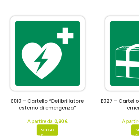
E010 – Cartello “Defibrillatore
E027 – Cartell
esterno di emergenza”
eme
A partire da
0,80
€
A parti
SCEGLI
S