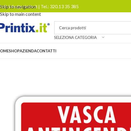
ail:
info@printix.it
| Tel.:
320.13 35 385
Skip to navigation
Skip to main content
SELEZIONA CATEGORIA
OME
SHOP
AZIENDA
CONTATTI