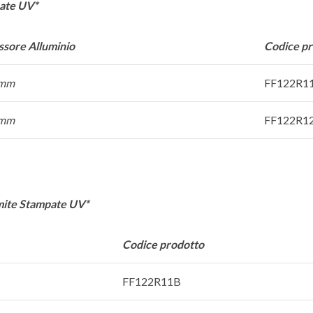
pate UV*
ssore Alluminio
Codice p
 mm
FF122R1
 mm
FF122R1
amite Stampate UV*
Codice prodotto
FF122R11B