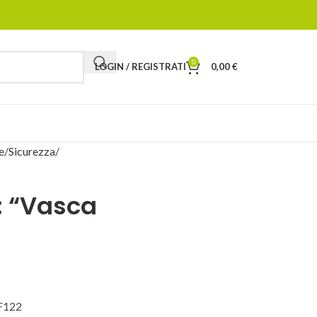
0
LOGIN / REGISTRATI
0,00
€
e
Sicurezza
o: “Vasca
FF122