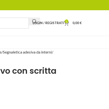
0
LOGIN / REGISTRATI
0,00
€
e
Segnaletica adesiva da interni
o con scritta