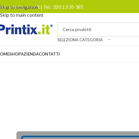
ail:
info@printix.it
| Tel.:
320.13 35 385
Skip to navigation
Skip to main content
SELEZIONA CATEGORIA
OME
SHOP
AZIENDA
CONTATTI