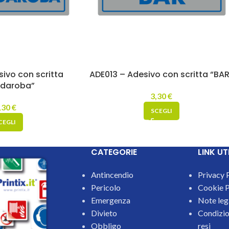
sivo con scritta
ADE013 – Adesivo con scritta “BAR
rdaroba”
3,30
€
,30
€
SCEGLI
CEGLI
CATEGORIE
LINK UTI
Antincendio
Privacy 
Pericolo
Cookie P
Emergenza
Note leg
Divieto
Condizion
Obbligo
resi