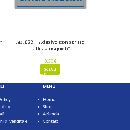
”
ADE022 – Adesivo con scritta
PVT001 
“Ufficio acquisti”
abbando
3,30
€
A pa
SCEGLI
LI
MENU
Policy
Home
olicy
Shop
ali
Azienda
i di vendita e
Contatti