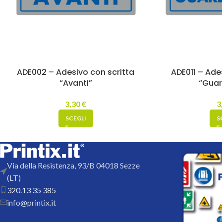
ADE002 – Adesivo con scritta
ADE011 – Ade
“Avanti”
“Gua
3,30
€
3
SCEGLI
S
Via della Resistenza, 93/B 04018 Sezze
(LT)
320.13 35 385
info@printix.it